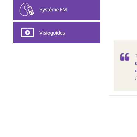
T
s
c
s