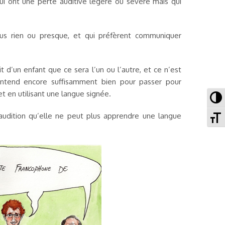
qui ont une perte auditive légère ou sévère mais qui
lus rien ou presque, et qui préfèrent communiquer
 d’un enfant que ce sera l’un ou l’autre, et ce n’est
entend encore suffisamment bien pour passer pour
 en utilisant une langue signée.
To
To
audition qu’elle ne peut plus apprendre une langue