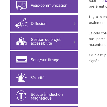
Sauf que
l
préfèrent u
Il y a aus
oralement e
Et cela to
pas parce 
malentenda
Ce n’est p
signée.